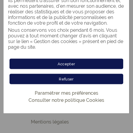
Ils permettent d'assurer son bon fonctionnement et,
avec nos partenaires, d'en mesurer son audience, de
Trouver les réponses sur le
réaliser des statistiques et de vous proposer des
rachat de crédits
informations et de la publicité personnalisées en
fonction de votre profil et de votre navigation.
Nous conservons vos choix pendant 6 mois. Vous
pouvez à tout moment changer d’avis en cliquant
En savoir plus...
sur le lien « Gestion des cookies » présent en pied de
page du site.
La gestion de son budget
Accepter
La solution rachat de crédits
Refuser
L'actualité financière
Paramétrer mes préférences
Consulter notre politique
Cookies
Informations légales
Mentions légales