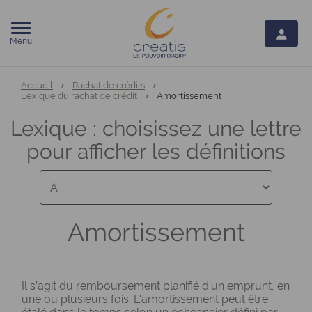
Menu
Vous êtes ici:
Accueil
Rachat de crédits
Lexique du rachat de crédit
Amortissement
Lexique : choisissez une lettre
pour afficher les définitions
Amortissement
Il s’agit du remboursement planifié d’un emprunt, en
une ou plusieurs fois. L'amortissement peut être