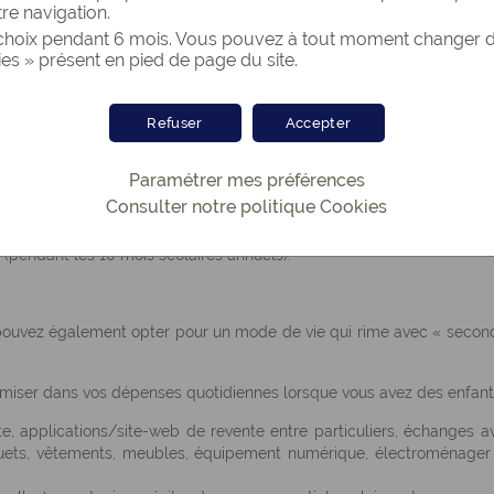
ande). L'établissement le plus connu est bien entendu la Cai
tre navigation.
sieurs raisons :
oix pendant 6 mois. Vous pouvez à tout moment changer d’a
ies » présent en pied de page du site.
ancières pour l'accueil d'un nouvel enfant)
llocations familiales, allocation de rentrée scolaire)
s)
Refuser
Accepter
n vos ressources, un revenu minimum
fant, lorsqu'il commencera à travailler) un complément de revenu
Paramétrer mes préférences
'il est étudiant et qu'il ne loge plus au domicile familial)
Consulter notre politique
Cookies
n, votre enfant pourra bénéficier, durant ses études supérieures, de
(pendant les 10 mois scolaires annuels).
 pouvez également opter pour un mode de vie qui rime avec « secon
miser dans vos dépenses quotidiennes lorsque vous avez des enfant
e, applications/site-web de revente entre particuliers, échanges a
 jouets, vêtements, meubles, équipement numérique, électroménager