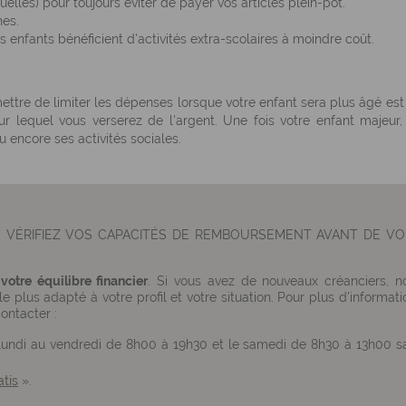
elles) pour toujours éviter de payer vos articles plein-pot.
hes.
 enfants bénéficient d'activités extra-scolaires à moindre coût.
ettre de limiter les dépenses lorsque votre enfant sera plus âgé est
r lequel vous verserez de l'argent. Une fois votre enfant majeur,
encore ses activités sociales.
. VÉRIFIEZ VOS CAPACITÉS DE REMBOURSEMENT AVANT DE V
tre équilibre financier
. Si vous avez de nouveaux créanciers, n
 le plus adapté à votre profil et votre situation. Pour plus d'informati
ontacter :
lundi au vendredi de 8h00 à 19h30 et le samedi de 8h30 à 13h00 s
atis
».