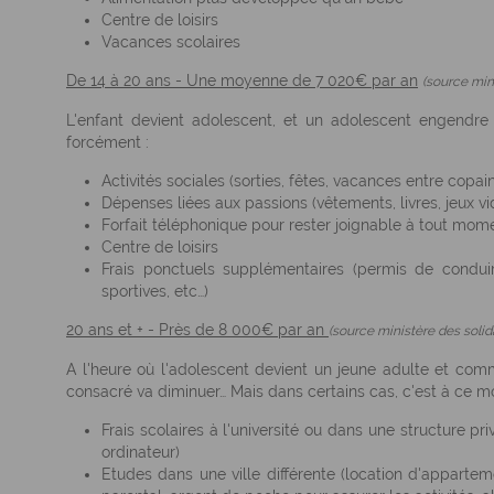
Centre de loisirs
Vacances scolaires
De 14 à 20 ans - Une moyenne de 7 020€ par an
(source mini
L'enfant devient adolescent, et un adolescent engendre
forcément :
Activités sociales (sorties, fêtes, vacances entre copai
Dépenses liées aux passions (vêtements, livres, jeux 
Forfait téléphonique pour rester joignable à tout mom
Centre de loisirs
Frais ponctuels supplémentaires (permis de condui
sportives, etc…)
20 ans et + - Près de 8 000€ par an
(source ministère des solida
A l'heure où l'adolescent devient un jeune adulte et com
consacré va diminuer… Mais dans certains cas, c'est à ce m
Frais scolaires à l'université ou dans une structure priv
ordinateur)
Etudes dans une ville différente (location d'appartem