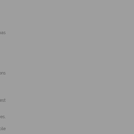
pas
ons
est
res,
ile