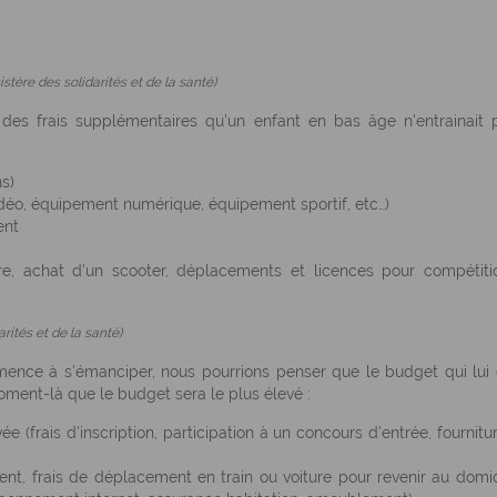
stère des solidarités et de la santé)
 des frais supplémentaires qu'un enfant en bas âge n'entrainait 
ns)
vidéo, équipement numérique, équipement sportif, etc…)
ent
re, achat d'un scooter, déplacements et licences pour compétiti
rités et de la santé)
mence à s'émanciper, nous pourrions penser que le budget qui lui 
oment-là que le budget sera le plus élevé :
ée (frais d'inscription, participation à un concours d'entrée, fournitu
ent, frais de déplacement en train ou voiture pour revenir au domic