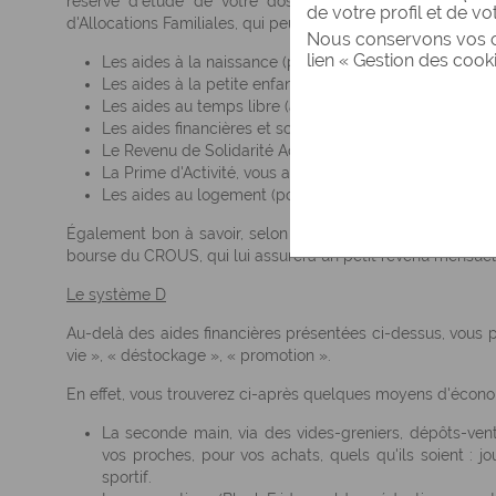
réserve d'étude de votre dossier au moment de la dem
de votre profil et de vo
d'Allocations Familiales, qui peut délivrer des aides pour plu
Nous conservons vos ch
lien « Gestion des cook
Les aides à la naissance (prime de naissance, aides fin
Les aides à la petite enfance et à la garde d'enfants (a
Les aides au temps libre (aides pour partir en vacance
Les aides financières et sociales :
Le Revenu de Solidarité Active, qui vous assure, selo
La Prime d'Activité, vous assurant à vous (ou votre en
Les aides au logement (pour vous, ou pour votre enfant s
Également bon à savoir, selon vos revenus et votre situatio
bourse du CROUS, qui lui assurera un petit revenu mensuel 
Le système D
Au-delà des aides financières présentées ci-dessus, vous
vie », « déstockage », « promotion ».
En effet, vous trouverez ci-après quelques moyens d'écono
La seconde main, via des vides-greniers, dépôts-vent
vos proches, pour vos achats, quels qu'ils soient :
sportif.