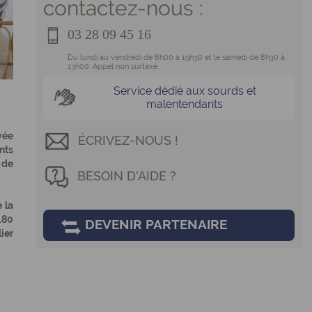
contactez-nous :
03 28 09 45 16
Du lundi au vendredi de 8h00 à 19h30 et le samedi de 8h30 à
13h00. Appel non surtaxé
Service dédié aux sourds et
malentendants
vée
ÉCRIVEZ-NOUS !
nts
 de
BESOIN D'AIDE ?
 la
180
DEVENIR PARTENAIRE
ier