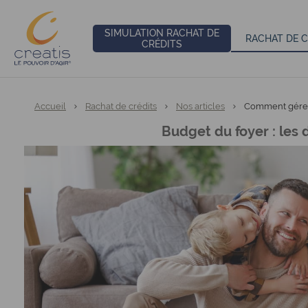
SIMULATION RACHAT DE
RACHAT DE C
CRÉDITS
Vous êtes ici:
Accueil
Rachat de crédits
Nos articles
Comment gérer 
Budget du foyer : les 