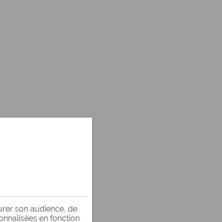
 au
urer son audience, de
ous
sonnalisées en fonction