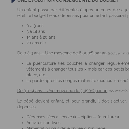
UNE ÉVOLUTION CONSÉQUENTE DU BUDGET
Un enfant passe par différentes étapes au cours de sa je
effet, le budget lié aux dépenses pour un enfant passerait 
0 à 3 ans
3 à 14 ans
14 ans à 20 ans
20 ans et +
De 0 à 3 ans – Une moyenne de 6 000€ par an
(source minis
La puériculture (les couches à changer régulièreme
vêtements à changer tous les 3 mois car ces petits bou
place, etc...
La garde après les congés maternité (nounou, crèche)
De 3 à 14 ans – Une moyenne de 5 450€ par an
(source minis
Le bébé devient enfant, et pour grandir, il doit s'activer
dépenses :
Dépenses liées à l'école (inscriptions, fournitures)
Activités sportives
Alimentation plus développée qu'un bébé