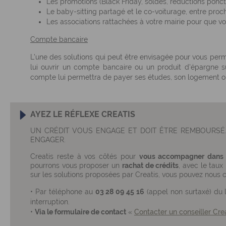
Les promotions (Black Friday, soldes, réductions ponctu
Le baby-sitting partagé et le co-voiturage, entre proc
Les associations rattachées à votre mairie pour que vos
Compte bancaire
L'une des solutions qui peut être envisagée pour vous perm
lui ouvrir un compte bancaire ou un produit d'épargne su
compte lui permettra de payer ses études, son logement ou 
AYEZ LE RÉFLEXE CREATIS
UN CRÉDIT VOUS ENGAGE ET DOIT ÊTRE REMBOURSÉ
ENGAGER.
Creatis reste à vos côtés pour
vous accompagner dans vo
pourrons vous proposer un
rachat de crédits
, avec le taux
sur les solutions proposées par Creatis, vous pouvez nous c
• Par téléphone au
03 28 09 45 16
(appel non surtaxé) du 
interruption.
•
Via le formulaire de contact
«
Contacter un conseiller Cre