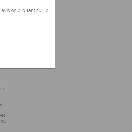
sse
vis en cliquant sur le
 la
de-
s :
vec
 ou