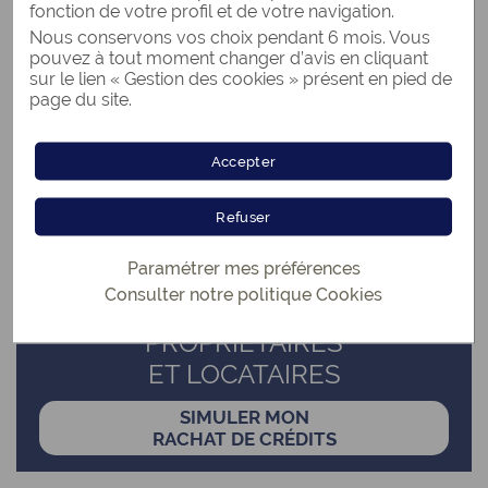
fonction de votre profil et de votre navigation.
« Quels documents sont nécessaires à la constitution
Nous conservons vos choix pendant 6 mois. Vous
de mon dossier de rachat de crédits ? »
pouvez à tout moment changer d’avis en cliquant
sur le lien « Gestion des cookies » présent en pied de
page du site.
Retour aux articles
Accepter
SIMULATION
Refuser
RACHAT DE CRÉDITS
GRATUITE ET SANS ENGAGEMENT
Paramétrer mes préférences
Consulter notre politique
POUR TOUS
Cookies
PROPRIÉTAIRES
ET LOCATAIRES
SIMULER MON
RACHAT DE CRÉDITS