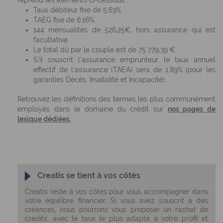
reprend les éléments ci-dessous :
Taux débiteur fixe
de 5,63%,
TAEG fise
de 6,16%,
144
mensualités
de 526,25€, hors assurance qui est
facultative.
Le
total dû
par le couple est de 75 779,39 €.
S'il souscrit l'assurance emprunteur, le
taux annuel
effectif de l'assurance (TAEA)
sera de 1,89% (pour les
garanties Décès, Invalidité et Incapacité).
Retrouvez les définitions des termes les plus communément
employés dans le domaine du crédit sur
nos pages de
lexique dédiées.
Creatis se tient à vos côtés
Creatis reste à vos côtés pour
vous accompagner dans
votre équilibre financier
. Si vous avez souscrit à des
créances, nous pourrons vous proposer un
rachat de
crédits
, avec le taux le plus adapté à votre profil et