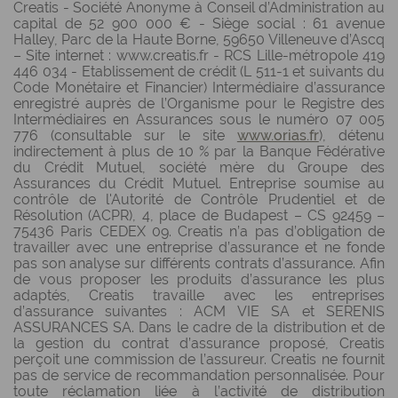
Creatis - Société Anonyme à Conseil d’Administration au
capital de 52 900 000 € - Siège social : 61 avenue
Halley, Parc de la Haute Borne, 59650 Villeneuve d’Ascq
– Site internet : www.creatis.fr - RCS Lille-métropole 419
446 034 - Etablissement de crédit (L 511-1 et suivants du
Code Monétaire et Financier) Intermédiaire d’assurance
enregistré auprès de l’Organisme pour le Registre des
Intermédiaires en Assurances sous le numéro 07 005
776 (consultable sur le site
www.orias.fr
), détenu
indirectement à plus de 10 % par la Banque Fédérative
du Crédit Mutuel, société mère du Groupe des
Assurances du Crédit Mutuel. Entreprise soumise au
contrôle de l'Autorité de Contrôle Prudentiel et de
Résolution (ACPR), 4, place de Budapest – CS 92459 –
75436 Paris CEDEX 09. Creatis n’a pas d’obligation de
travailler avec une entreprise d’assurance et ne fonde
pas son analyse sur différents contrats d’assurance. Afin
de vous proposer les produits d’assurance les plus
adaptés, Creatis travaille avec les entreprises
d’assurance suivantes : ACM VIE SA et SERENIS
ASSURANCES SA. Dans le cadre de la distribution et de
la gestion du contrat d’assurance proposé, Creatis
perçoit une commission de l’assureur. Creatis ne fournit
pas de service de recommandation personnalisée. Pour
toute réclamation liée à l’activité de distribution