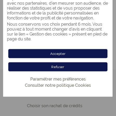
DEVENIR PARTENAIRE
avec nos partenaires, d'en mesurer son audience, de
réaliser des statistiques et de vous proposer des
informations et de la publicité personnalisées en
fonction de votre profil et de votre navigation.
Nous conservons vos choix pendant 6 mois. Vous
pouvez à tout moment changer d’avis en cliquant
UN CRÉDIT VOUS ENGAGE ET DOIT ÊTRE
sur le lien « Gestion des cookies » présent en pied de
REMBOURSÉ.
page du site.
VÉRIFIEZ VOS CAPACITÉS DE
REMBOURSEMENT AVANT DE VOUS
ENGAGER.
Accepter
Refuser
Paramétrer mes préférences
Le guide du rachat de crédits
Consulter notre politique
Cookies
Comprendre le rachat de crédits
Choisir son rachat de crédits