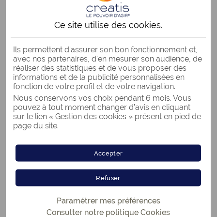
A lire également
Ce site utilise des
cookies
.
Le rachat de crédits : pour qui ?
Le rachat de crédits par profil
Ils permettent d'assurer son bon fonctionnement et,
avec nos partenaires, d'en mesurer son audience, de
Comment obtenir son rachat de crédits ?
réaliser des statistiques et de vous proposer des
informations et de la publicité personnalisées en
fonction de votre profil et de votre navigation.
Nous conservons vos choix pendant 6 mois. Vous
Retour aux articles
pouvez à tout moment changer d’avis en cliquant
sur le lien « Gestion des cookies » présent en pied de
page du site.
UN CRÉDIT VOUS ENGAGE ET DOIT ÊTRE
Accepter
REMBOURSÉ.
VÉRIFIEZ VOS CAPACITÉS DE
Refuser
REMBOURSEMENT AVANT DE VOUS
ENGAGER.
Paramétrer mes préférences
Consulter notre politique
Cookies