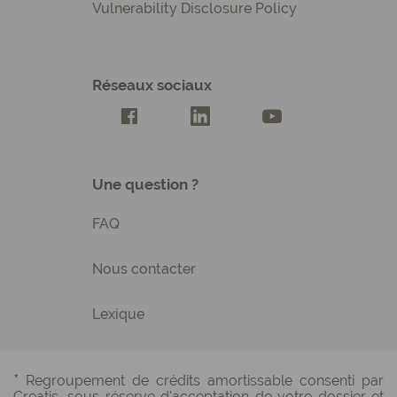
Vulnerability Disclosure Policy
Réseaux sociaux
Compte Facebook Creatis
Compte LinkedIn Creatis
Compte Youtube Cre
Une question ?
FAQ
Nous contacter
Lexique
*
Regroupement de crédits amortissable consenti par
Creatis, sous réserve d'acceptation de votre dossier et