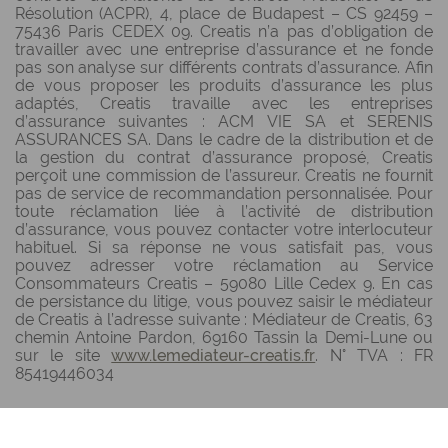
Résolution (ACPR), 4, place de Budapest – CS 92459 –
75436 Paris CEDEX 09. Creatis n’a pas d’obligation de
travailler avec une entreprise d’assurance et ne fonde
pas son analyse sur différents contrats d’assurance. Afin
de vous proposer les produits d’assurance les plus
adaptés, Creatis travaille avec les entreprises
d’assurance suivantes : ACM VIE SA et SERENIS
ASSURANCES SA. Dans le cadre de la distribution et de
la gestion du contrat d’assurance proposé, Creatis
perçoit une commission de l’assureur. Creatis ne fournit
pas de service de recommandation personnalisée. Pour
toute réclamation liée à l’activité de distribution
d’assurance, vous pouvez contacter votre interlocuteur
habituel. Si sa réponse ne vous satisfait pas, vous
pouvez adresser votre réclamation au Service
Consommateurs Creatis – 59080 Lille Cedex 9. En cas
de persistance du litige, vous pouvez saisir le médiateur
de Creatis à l’adresse suivante : Médiateur de Creatis, 63
chemin Antoine Pardon, 69160 Tassin la Demi-Lune ou
sur le site
www.lemediateur-creatis.fr
. N° TVA : FR
85419446034