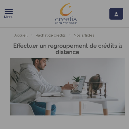
Menu
Vous êtes ici:
Accueil
Rachat de crédits
Nos articles
Effectuer un regroupement de crédits à
distance