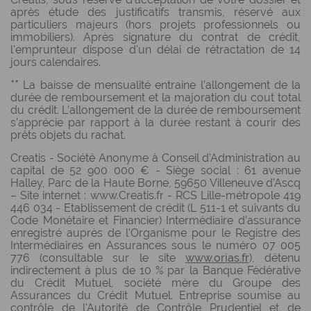
après étude des justificatifs transmis, réservé aux
particuliers majeurs (hors projets professionnels ou
immobiliers). Après signature du contrat de crédit,
l'emprunteur dispose d'un délai de rétractation de 14
jours calendaires.
**
La baisse de mensualité entraine l’allongement de la
durée de remboursement et la majoration du cout total
du crédit. L’allongement de la durée de remboursement
s’apprécie par rapport à la durée restant à courir des
prêts objets du rachat.
Creatis - Société Anonyme à Conseil d’Administration au
capital de 52 900 000 € - Siège social : 61 avenue
Halley, Parc de la Haute Borne, 59650 Villeneuve d’Ascq
– Site internet : www.Creatis.fr - RCS Lille-métropole 419
446 034 - Etablissement de crédit (L 511-1 et suivants du
Code Monétaire et Financier) Intermédiaire d’assurance
enregistré auprès de l’Organisme pour le Registre des
Intermédiaires en Assurances sous le numéro 07 005
776 (consultable sur le site
www.orias.fr
), détenu
indirectement à plus de 10 % par la Banque Fédérative
du Crédit Mutuel, société mère du Groupe des
Assurances du Crédit Mutuel. Entreprise soumise au
contrôle de l'Autorité de Contrôle Prudentiel et de