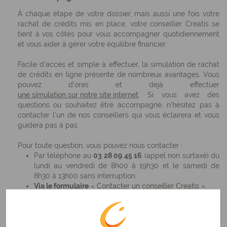
À chaque étape de votre dossier, mais aussi une fois votre
rachat de crédits mis en place, votre conseiller Creatis se
tient à vos côtés pour vous accompagner quotidiennement
et vous aider à gérer votre équilibre financier.
Facile d'accès et simple à effectuer, la simulation de rachat
de crédits en ligne présente de nombreux avantages. Vous
pouvez d'ores et déjà effectuer
une simulation sur notre site internet
. Si vous avez des
questions ou souhaitez être accompagné, n'hésitez pas à
contacter l'un de nos conseillers qui vous éclairera et vous
guidera pas à pas.
Pour toute question, vous pouvez nous contacter :
Par téléphone au
03 28 09 45 16
(appel non surtaxé) du
lundi au vendredi de 8h00 à 19h30 et le samedi de
8h30 à 13h00 sans interruption.
Via le formulaire
«
Contacter un conseiller Creatis
».