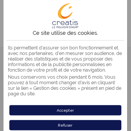
UN CRÉDIT VOUS ENGAGE ET DOIT ÊTRE
REMBOURSÉ.
VÉRIFIEZ VOS CAPACITÉS DE
REMBOURSEMENT AVANT DE VOUS
ENGAGER.
Ce site utilise des
cookies
.
Ils permettent d'assurer son bon fonctionnement et,
avec nos partenaires, d'en mesurer son audience, de
réaliser des statistiques et de vous proposer des
Le guide du rachat de crédits
informations et de la publicité personnalisées en
fonction de votre profil et de votre navigation.
Comprendre le rachat de crédits
Nous conservons vos choix pendant 6 mois. Vous
pouvez à tout moment changer d’avis en cliquant
sur le lien « Gestion des cookies » présent en pied de
Choisir son rachat de crédits
page du site.
Trouver les réponses sur le
rachat de crédits
Accepter
Refuser