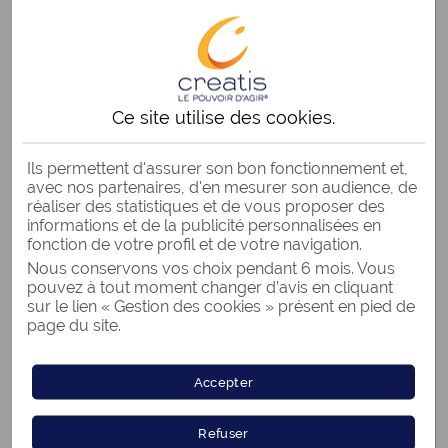
SIMULATION
RACHAT DE CRÉDITS
GRATUITE ET SANS ENGAGEMENT
POUR TOUS
Ce site utilise des
cookies
.
PROPRIÉTAIRES
ET LOCATAIRES
Ils permettent d'assurer son bon fonctionnement et,
avec nos partenaires, d'en mesurer son audience, de
réaliser des statistiques et de vous proposer des
SIMULER MON
informations et de la publicité personnalisées en
RACHAT DE CRÉDITS
fonction de votre profil et de votre navigation.
Nous conservons vos choix pendant 6 mois. Vous
pouvez à tout moment changer d’avis en cliquant
contactez-nous :
sur le lien « Gestion des cookies » présent en pied de
page du site.
03 28 09 45 16
Du lundi au vendredi de 8h00 à 19h30 et le samedi de 8h30 à 13h00.
Accepter
Appel non surtaxé
Refuser
Service dédié aux sourds et malentendants