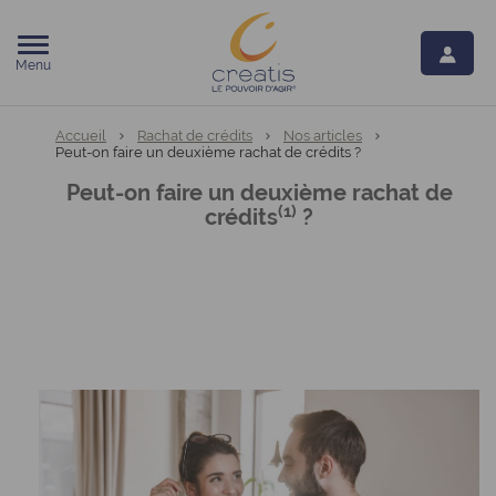
Menu
Vous êtes ici:
Accueil
Rachat de crédits
Nos articles
Peut-on faire un deuxième rachat de crédits ?
Peut-on faire un deuxième rachat de
(1)
crédits
?